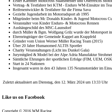
Erster Kärntner Motocross Staatsmeister und Österreichs Motor
Vertrag- & Testfahrer bei KTM - Enduro WM-Einsätze im Team 
Reifenentwickler & Testfahrer für die Firma Sava
Gezielte Jugendarbeit im Motorradsport ab 1995
Mitgründer beim Mc Donalds Kinder- & Jugend Motocross C
Veranstalter von Kinder Enduro- & Motocross Rennen
Aushängeschild des MSC-Launsdorf
durch Müller & Bgm. Wolfgang Grilz wurde der Motorsport in 
Ehrenringträger der Gemeinde Kappel am Krappfeld
Gründer vom Union Werner Müller Racing Team (2015)
Über 20 Jahre Humanomed ALTIS Sportler
Charity Veranstaltungen (Licht ins Dunkel Gala)
Jurymitglied & Model bei der Alpe Adria Manufaktur Strohmei
Sämtliche Ehrungen der sportlichen Erfolge (FIM, UEM, O
Start in 24 Nationen
Insgesamt waren in den 43 Jahren 135 Neumotorräder im Eins
Zuletzt aktualisiert am Dienstag, den 12. März 2024 um 13:33 Uhr
Like us on Facebook
Copyright © 2016 WM Racing