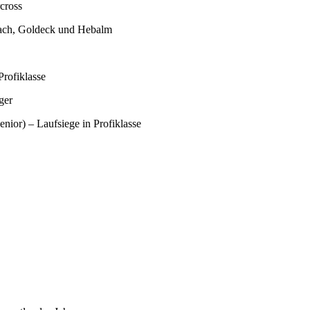
cross
ttach, Goldeck und Hebalm
Profiklasse
ger
nior) – Laufsiege in Profiklasse