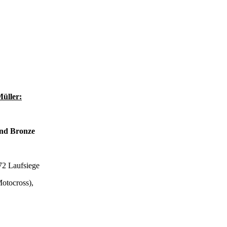
Müller:
und Bronze
72 Laufsiege
Motocross),