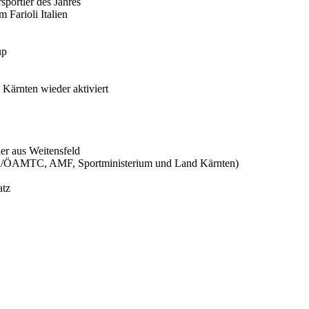
sportler des Jahres
Farioli Italien
up
Kärnten wieder aktiviert
er aus Weitensfeld
SK/ÖAMTC, AMF, Sportministerium und Land Kärnten)
atz