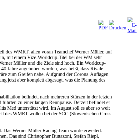
teil des WMRT, allen voran Teamchef Werner Müller, auf
ein, mit einem Vize-Worldcup-Titel bei der WM sehr
Werner Müller und die Ziele sind hoch. Ein Worldcup-
f 40 Jahre angehoben worden, was heißt, dass Rivale
l wäre zum Greifen nahe. Aufgrund der Corona-Auflagen
g jetzt aber komplett abgesagt, was die Planung des
ilitation befindet, nach mehreren Stürzen in der letzten
 führten zu einer langen Rennpause. Derzeit befindet er
is Med unterstützt wird. Im August soll es aber so weit
 Teil des WMRT wollen bei der SCC (Slowenischen Cross
cht. Das Werner Müller Racing Team wurde erweitert.
n. Das sind Christopher Buttazoni, Stefan Riepl,