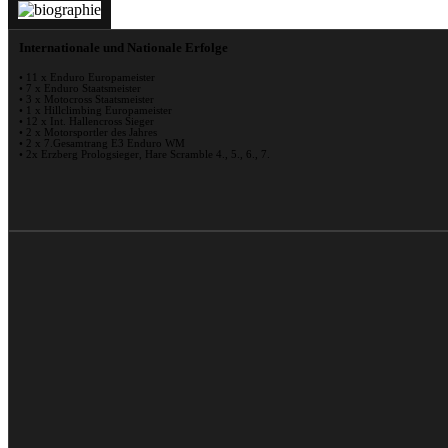
Internationale und Nationale Erfolge
• 11 x Enduro Europameister
• 7 x Enduro Staatsmeister
• 3 x Motocross Staatsmeister
• 1 x Hillclimbing Europameister
• 12 x Int. Hallencross Sieger
• 2 x Motorsportler des Jahres
• 2 x 7.Gesamtrang E3 Enduro WM
• 2x Erzberg Prologsieger, Hare Scramble 4., 5., 6., 7.