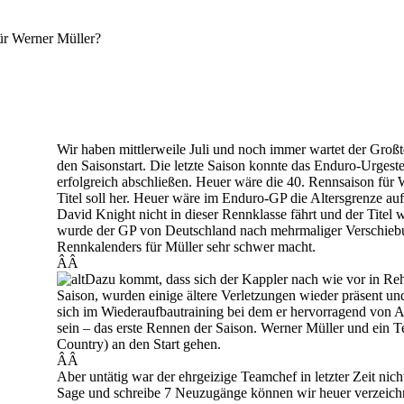
ür Werner Müller?
Wir haben mittlerweile Juli und noch immer wartet der Groß
den Saisonstart. Die letzte Saison konnte das Enduro-Urgest
erfolgreich abschließen. Heuer wäre die 40. Rennsaison für 
Titel soll her. Heuer wäre im Enduro-GP die Altersgrenze au
David Knight nicht in dieser Rennklasse fährt und der Tite
wurde der GP von Deutschland nach mehrmaliger Verschiebun
Rennkalenders für Müller sehr schwer macht.
ÂÂ
Dazu kommt, dass sich der Kappler nach wie vor in Rehab
Saison, wurden einige ältere Verletzungen wieder präsent und
sich im Wiederaufbautraining bei dem er hervorragend von Alt
sein – das erste Rennen der Saison. Werner Müller und ein
Country) an den Start gehen.
ÂÂ
Aber untätig war der ehrgeizige Teamchef in letzter Zeit ni
Sage und schreibe 7 Neuzugänge können wir heuer verzeichne