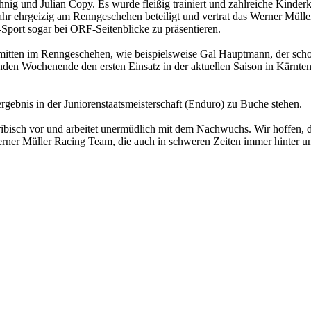
hnig und Julian Copy. Es wurde fleißig trainiert und zahlreiche Kinder
rjahr ehrgeizig am Renngeschehen beteiligt und vertrat das Werner Mü
Sport sogar bei ORF-Seitenblicke zu präsentieren.
n mitten im Renngeschehen, wie beispielsweise Gal Hauptmann, der sch
n Wochenende den ersten Einsatz in der aktuellen Saison in Kärnten
rgebnis in der Juniorenstaatsmeisterschaft (Enduro) zu Buche stehen.
akribisch vor und arbeitet unermüdlich mit dem Nachwuchs. Wir hoffen, d
erner Müller Racing Team, die auch in schweren Zeiten immer hinter un