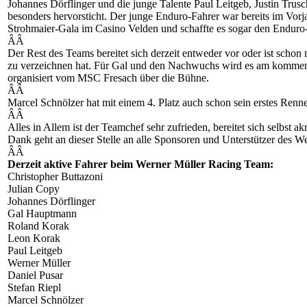
Johannes Dörflinger und die junge Talente Paul Leitgeb, Justin Trusc
besonders hervorsticht. Der junge Enduro-Fahrer war bereits im Vo
Strohmaier-Gala im Casino Velden und schaffte es sogar den Enduro-
ÂÂ
Der Rest des Teams bereitet sich derzeit entweder vor oder ist scho
zu verzeichnen hat. Für Gal und den Nachwuchs wird es am kommende
organisiert vom MSC Fresach über die Bühne.
ÂÂ
Marcel Schnölzer hat mit einem 4. Platz auch schon sein erstes Renne
ÂÂ
Alles in Allem ist der Teamchef sehr zufrieden, bereitet sich selbst 
Dank geht an dieser Stelle an alle Sponsoren und Unterstützer des W
ÂÂ
Derzeit aktive Fahrer beim Werner Müller Racing Team:
Christopher Buttazoni
Julian Copy
Johannes Dörflinger
Gal Hauptmann
Roland Korak
Leon Korak
Paul Leitgeb
Werner Müller
Daniel Pusar
Stefan Riepl
Marcel Schnölzer