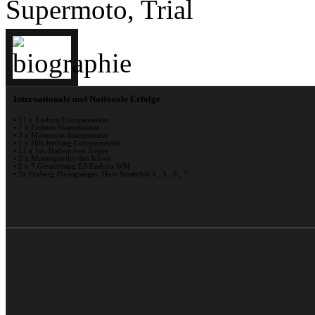
Supermoto, Trial
Internationale und Nationale Erfolge
• 11 x Enduro Europameister
• 7 x Enduro Staatsmeister
• 3 x Motocross Staatsmeister
• 1 x Hillclimbing Europameister
• 12 x Int. Hallencross Sieger
• 2 x Motorsportler des Jahres
• 2 x 7.Gesamtrang E3 Enduro WM
• 2x Erzberg Prologsieger, Hare Scramble 4., 5., 6., 7.